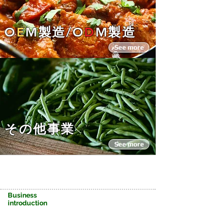
O
E
M製造/O
D
M製造
See more
その他事業
See more
Business
introduction