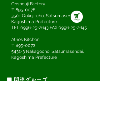
Ohshouji Factory
〒895-0076
3501 Ookoji-cho, Satsumasendai,
Kagoshima Prefecture
TEL.0996-25-2643 FAX.0996-25-2645
Athos Kitchen
〒895-0072
5432-3 Nakagocho, Satsumasendai,
Kagoshima Prefecture
■ 関連グループ
■就労支援事業所 そらふね
〒895-0072
鹿児島県薩摩川内市中郷町6485-7
TEL.0996-22-9117
■大学食堂 Koco campus
鹿児島純心大学 学生ホール内
休み/土、日、祝、休講日など