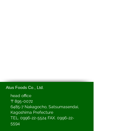
Atus Foods Co., Ltd.
head office
〒895-0072
6485-7 Nakagocho, Satsumasendai,
Kagoshima Prefecture
TEL.
0996-22-5524
FAX.
0996-22-
5594